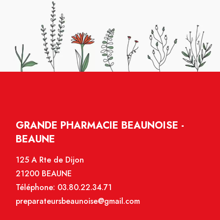
GRANDE PHARMACIE BEAUNOISE -
BEAUNE
125 A Rte de Dijon
21200 BEAUNE
Téléphone:
03.80.22.34.71
preparateursbeaunoise@gmail.com