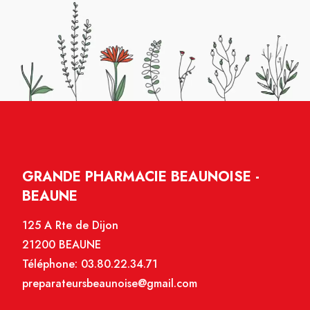
GRANDE PHARMACIE BEAUNOISE -
BEAUNE
125 A Rte de Dijon
21200 BEAUNE
Téléphone:
03.80.22.34.71
preparateursbeaunoise@gmail.com