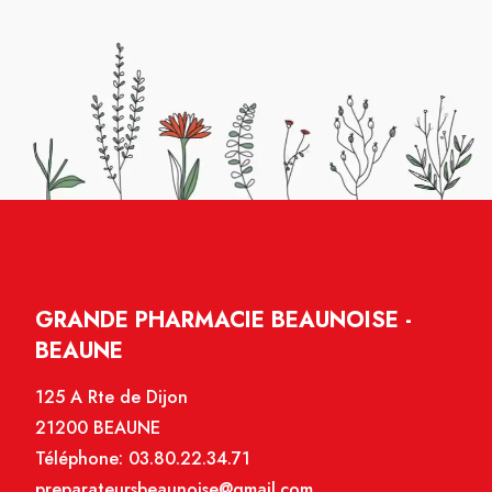
GRANDE PHARMACIE BEAUNOISE -
BEAUNE
125 A Rte de Dijon
21200 BEAUNE
Téléphone:
03.80.22.34.71
preparateursbeaunoise@gmail.com