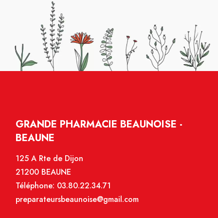
GRANDE PHARMACIE BEAUNOISE -
BEAUNE
125 A Rte de Dijon
21200 BEAUNE
Téléphone:
03.80.22.34.71
preparateursbeaunoise@gmail.com