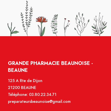
GRANDE PHARMACIE BEAUNOISE -
BEAUNE
125 A Rte de Dijon
21200 BEAUNE
Téléphone:
03.80.22.34.71
preparateursbeaunoise@gmail.com