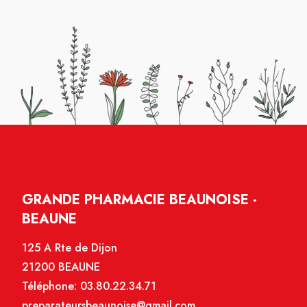
GRANDE PHARMACIE BEAUNOISE -
BEAUNE
125 A Rte de Dijon
21200 BEAUNE
Téléphone:
03.80.22.34.71
preparateursbeaunoise@gmail.com