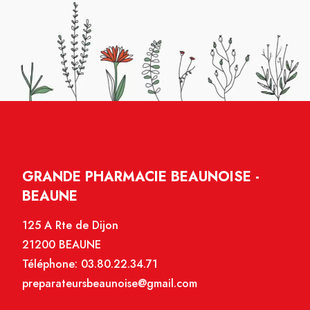
GRANDE PHARMACIE BEAUNOISE -
BEAUNE
125 A Rte de Dijon
21200 BEAUNE
Téléphone:
03.80.22.34.71
preparateursbeaunoise@gmail.com