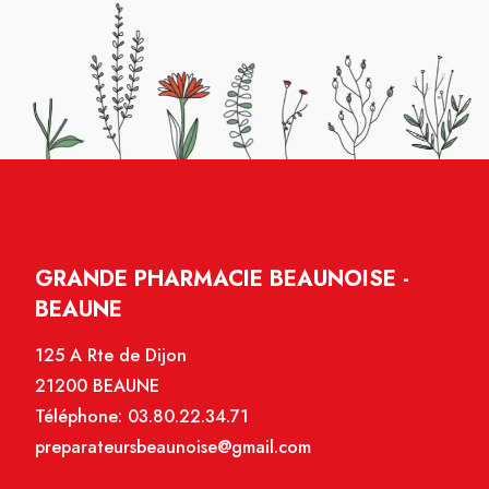
GRANDE PHARMACIE BEAUNOISE -
BEAUNE
125 A Rte de Dijon
21200 BEAUNE
Téléphone:
03.80.22.34.71
preparateursbeaunoise@gmail.com