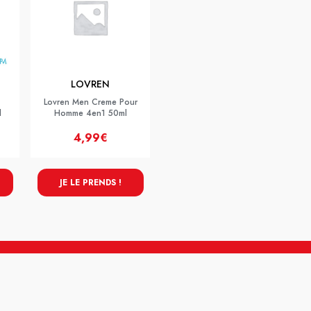
LOVREN
Lovren Men Creme Pour
l
Homme 4en1 50ml
4,99€
JE LE PRENDS !