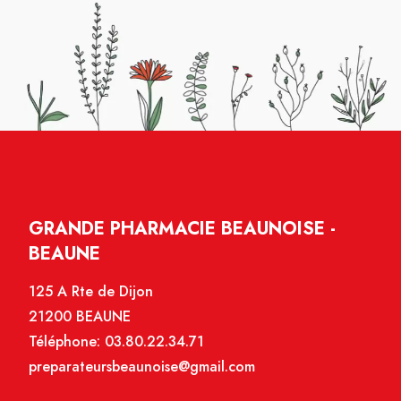
GRANDE PHARMACIE BEAUNOISE -
BEAUNE
125 A Rte de Dijon
21200 BEAUNE
Téléphone:
03.80.22.34.71
preparateursbeaunoise@gmail.com